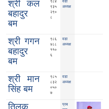
श्री कल
९८४
वडा
९३५
अध्यक्ष
बहादुर
२९०
८
बम
श्री गगन
९८६
वडा
४८८
अध्यक्ष
बहादुर
११०
६
बम
श्री मान
९८५
वडा
८३२
अध्यक्ष
सिंह बम
०५०
७
तिलक
प्रब