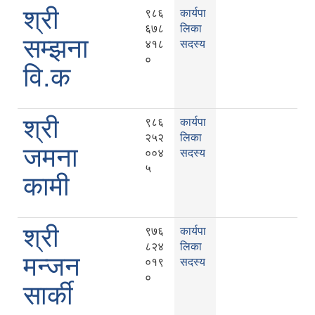
श्री
९८६
कार्यपा
६७८
लिका
सम्झना
४१८
सदस्य
०
वि.क
श्री
९८६
कार्यपा
२५२
लिका
जमना
००४
सदस्य
५
कामी
श्री
९७६
कार्यपा
८२४
लिका
मन्जन
०१९
सदस्य
०
सार्की