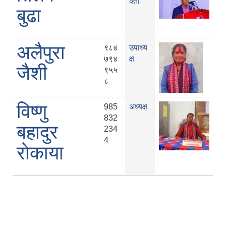
क्ता
बुढा
अलैपुरा
९८४
उपाध्य
७९४
क्ष
जैशी
९५५
८
विष्णु
985
अध्यक्ष
832
बहादुर
234
4
रोकाया