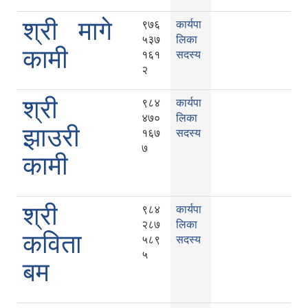
श्री मागे
९७६
कार्यपा
५३७
लिका
कामी
१६१
सदस्य
२
श्री
९८४
कार्यपा
४७०
लिका
झाउरी
१६७
सदस्य
७
कामी
श्री
९८४
कार्यपा
२८७
लिका
कविता
५८९
सदस्य
५
बम