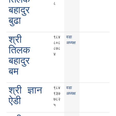
८
बहादुर
बुढा
श्री
९८४
वडा
८०८
अध्यक्ष
तिलक
८७८
४
बहादुर
बम
श्री ज्ञान
९८४
वडा
९३७
अध्यक्ष
ऐडी
७८२
५