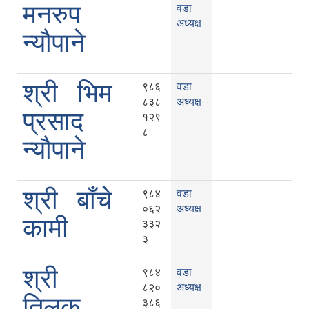
मनरुप
वडा
अध्यक्ष
न्यौपाने
श्री भिम
९८६
वडा
८३८
अध्यक्ष
प्रसाद
१२९
८
न्यौपाने
श्री बाँचे
९८४
वडा
०६२
अध्यक्ष
कामी
३३२
३
श्री
९८४
वडा
८२०
अध्यक्ष
तिलक
३८६