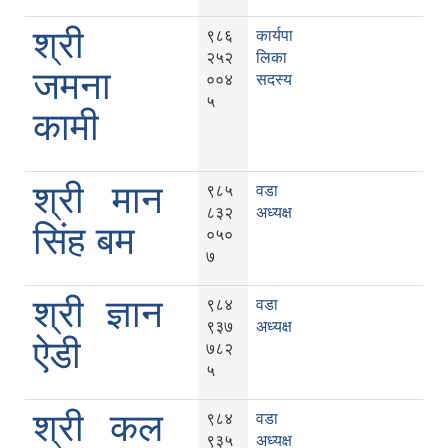
श्री
९८६
कार्यपा
२५२
लिका
जमना
००४
सदस्य
५
कामी
श्री मान
९८५
वडा
८३२
अध्यक्ष
सिंह बम
०५०
७
श्री ज्ञान
९८४
वडा
९३७
अध्यक्ष
ऐडी
७८२
५
श्री कल
९८४
वडा
९३५
अध्यक्ष