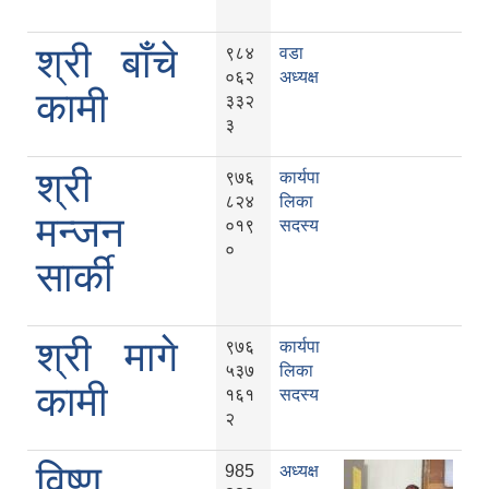
श्री बाँचे
९८४
वडा
०६२
अध्यक्ष
कामी
३३२
३
श्री
९७६
कार्यपा
८२४
लिका
मन्जन
०१९
सदस्य
०
सार्की
श्री मागे
९७६
कार्यपा
५३७
लिका
कामी
१६१
सदस्य
२
विष्णु
985
अध्यक्ष