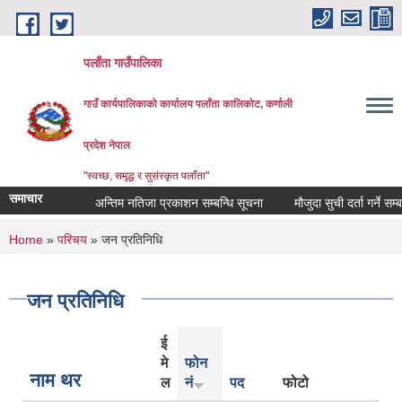
Skip to main content
पलाँता गाउँपालिका
गाउँ कार्यपालिकाको कार्यालय
पलाँता कालिकाेट, कर्णाली
प्रदेश नेपाल
"स्वच्छ, समृद्ध र सुसंस्कृत पलाँता"
समाचार
अन्तिम नतिजा प्रकाशन सम्बन्धि सूचना
मौजुदा सुची दर्ता गर्ने सम्बन्धी 
You are here
Home
»
परिचय
» जन प्रतिनिधि
जन प्रतिनिधि
ई
मे
फोन
नाम थर
ल
नं
पद
फोटो