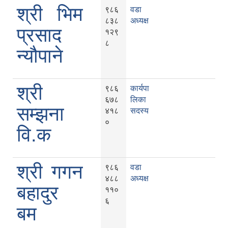
श्री भिम
९८६
वडा
८३८
अध्यक्ष
प्रसाद
१२९
८
न्यौपाने
श्री
९८६
कार्यपा
६७८
लिका
सम्झना
४१८
सदस्य
०
वि.क
श्री गगन
९८६
वडा
४८८
अध्यक्ष
बहादुर
११०
६
बम