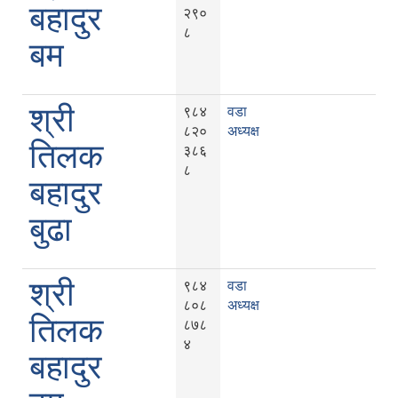
बहादुर
२९०
८
बम
श्री
९८४
वडा
८२०
अध्यक्ष
तिलक
३८६
८
बहादुर
बुढा
श्री
९८४
वडा
८०८
अध्यक्ष
तिलक
८७८
४
बहादुर