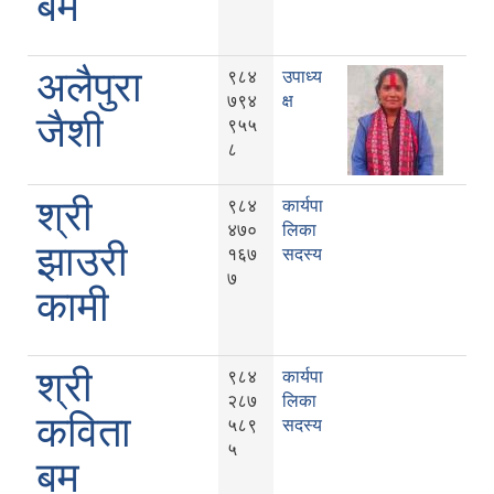
बम
अलैपुरा
९८४
उपाध्य
७९४
क्ष
जैशी
९५५
८
श्री
९८४
कार्यपा
४७०
लिका
झाउरी
१६७
सदस्य
७
कामी
श्री
९८४
कार्यपा
२८७
लिका
कविता
५८९
सदस्य
५
बम