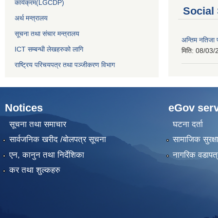
कार्यक्रम(LGCDP)
Social
अर्थ मन्त्रालय
सूचना तथा संचार मन्त्रालय
अन्तिम नतिजा प
ICT सम्बन्धी लेखहरुको लागि
मिति:
08/03/
राष्ट्रिय परिचयपत्र तथा पञ्‍जीकरण विभाग
Notices
eGov serv
सूचना तथा समाचार
घटना दर्ता
सार्वजनिक खरीद /बोलपत्र सूचना
सामाजिक सुरक्ष
एन, कानुन तथा निर्देशिका
नागरिक वडापत्
कर तथा शुल्कहरु