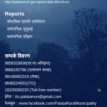
http://palatamun.gov.np/act-law-directives
Reports
चौमासिक प्रगति प्रतिवेदन
सार्वजनिक सुनुवाई
सार्वजनिक परीक्षण
सम्पर्क विवरण
9858320838(प्र.प्र.अधिकृत)
9868192786 (प्रशासन शाखा)
98६66962319 (लेखा)
9848224931(ITO)
18105000233 (Toll-free number)
ईमेल :
ito.palatamun@gmail.com
फेसबुक :
www.facebook.com/PalataRuralMunicipality