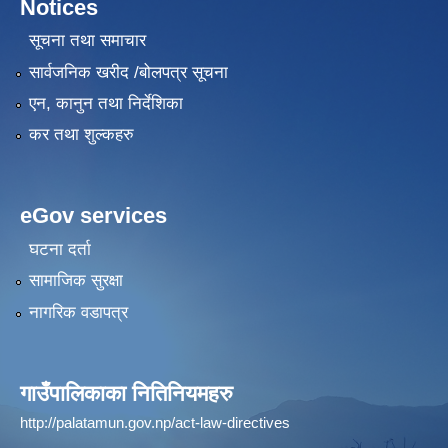
Notices
सूचना तथा समाचार
सार्वजनिक खरीद /बोलपत्र सूचना
एन, कानुन तथा निर्देशिका
कर तथा शुल्कहरु
eGov services
घटना दर्ता
सामाजिक सुरक्षा
नागरिक वडापत्र
गाउँपालिकाका नितिनियमहरु
http://palatamun.gov.np/act-law-directives