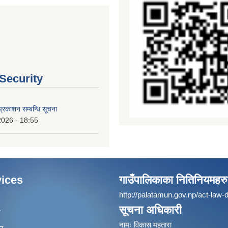
 Security
्रकाशन सम्बन्धि सूचना
2026 - 18:55
ices
गाउँपालिकाका नितिनियमहरु
http://palatamun.gov.np/act-law-d
सूचना अधिकारी
ा
नामः विकास महतारा