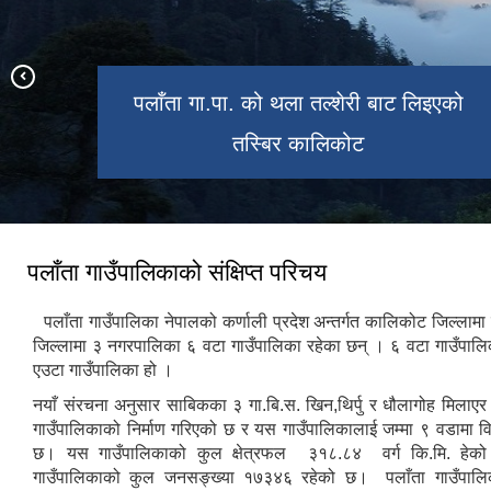
गाउँपालिका प्रमुख विष्णु बहादुर
रोकाया,उपाध्यक्ष, प्रमुख प्रशासकिय अधिकृत
पलाँता गा.पा. को थला तल्शेरी बाट लिइएको
,कार्यपालिका सदस्य सहित कर्मचारीहरु
पलाँता गाउँपालिका वडा नं. ९ थिर्पु
खापरदेव मष्टाको मन्दिर कालिकोट
तस्बिर कालिकोट
पलाँता गाउँपालिकाको संक्षिप्त परिचय
पलाँता गाउँपालिका नेपालको कर्णाली प्रदेश अन्तर्गत कालिकोट जिल्लाम
जिल्लामा ३ नगरपालिका ६ वटा गाउँपालिका रहेका छन् । ६ वटा गाउँपालिका
एउटा गाउँपालिका हो ।
नयाँ संरचना अनुसार साबिकका ३ गा.बि.स. खिन,थिर्पु र धौलागोह मिलाएर
गाउँपालिकाको निर्माण गरिएको छ र यस गाउँपालिकालाई जम्मा ९ वडामा 
छ। यस गाउँपालिकाको कुल क्षेत्रफल ३१८.८४ वर्ग कि.मि. हेको
गाउँपालिकाको कुल जनसङ्ख्या १७३४६ रहेको छ। पलाँता गाउँपालिकाक