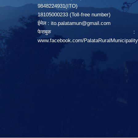
9848224931(ITO)
18105000233 (Toll-free number)
ईमेल :
ito.palatamun@gmail.com
फेसबुक :
www.facebook.com/PalataRuralMunicipalit