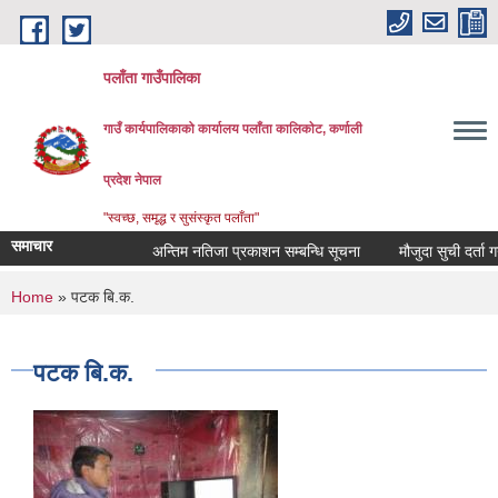
Skip to main content
पलाँता गाउँपालिका
गाउँ कार्यपालिकाको कार्यालय
पलाँता कालिकाेट, कर्णाली
प्रदेश नेपाल
"स्वच्छ, समृद्ध र सुसंस्कृत पलाँता"
समाचार
अन्तिम नतिजा प्रकाशन सम्बन्धि सूचना
मौजुदा सुची दर्ता गर्ने स
You are here
Home
» पटक बि.क.
पटक बि.क.