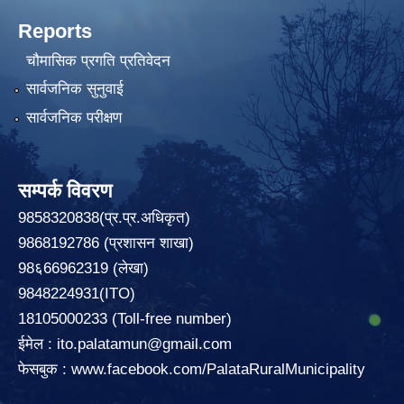
Reports
चौमासिक प्रगति प्रतिवेदन
सार्वजनिक सुनुवाई
सार्वजनिक परीक्षण
सम्पर्क विवरण
9858320838(प्र.प्र.अधिकृत)
9868192786 (प्रशासन शाखा)
98६66962319 (लेखा)
9848224931(ITO)
18105000233 (Toll-free number)
ईमेल :
ito.palatamun@gmail.com
फेसबुक :
www.facebook.com/PalataRuralMunicipality