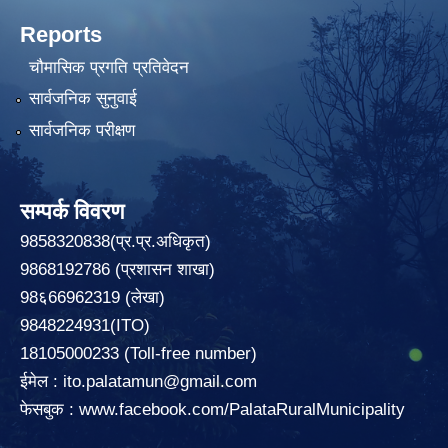
Reports
चौमासिक प्रगति प्रतिवेदन
सार्वजनिक सुनुवाई
सार्वजनिक परीक्षण
सम्पर्क विवरण
9858320838(प्र.प्र.अधिकृत)
9868192786 (प्रशासन शाखा)
98६66962319 (लेखा)
9848224931(ITO)
18105000233 (Toll-free number)
ईमेल :
ito.palatamun@gmail.com
फेसबुक :
www.facebook.com/PalataRuralMunicipality