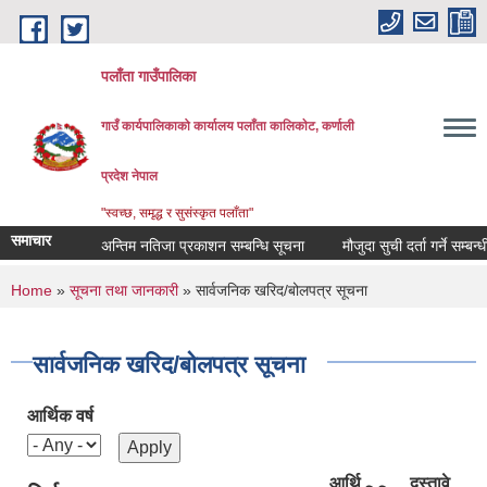
Skip to main content
पलाँता गाउँपालिका
गाउँ कार्यपालिकाको कार्यालय
पलाँता कालिकाेट, कर्णाली
प्रदेश नेपाल
"स्वच्छ, समृद्ध र सुसंस्कृत पलाँता"
समाचार
अन्तिम नतिजा प्रकाशन सम्बन्धि सूचना
मौजुदा सुची दर्ता गर्ने सम्बन्धी सू
You are here
Home
»
सूचना तथा जानकारी
» सार्वजनिक खरिद/बोलपत्र सूचना
सार्वजनिक खरिद/बोलपत्र सूचना
आर्थिक वर्ष
आर्थि
दस्तावे