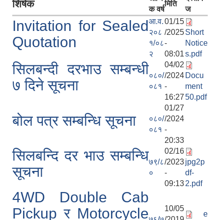
शिर्षक
मिति
क वर्ष
ज
आ.व.
01/15
Invitation for Sealed
२०८
/2025
Short
Quotation
१/०८
-
Notice
२
08:01
s.pdf
04/02
सिलबन्दी दरभाउ सम्बन्धी
०८०/
/2024
Docu
७ दिने सूचना
०८१
-
ment
16:27
50.pdf
01/27
बोल पत्र सम्बन्धि सूचना
०८०/
/2024
०८१
-
20:33
02/16
सिलबन्दि दर भाउ सम्बन्धि
७९/८
/2023
jpg2p
सूचना
०
-
df-
09:13
2.pdf
4WD Double Cab
10/05
Pickup र Motorcycle
e
७६/७
/2019