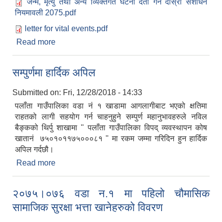
जन्म, मृत्यु तथा अन्य व्यिक्तगत घटना दर्ता गर्ने दोस्रो संशोधन
नियमावली 2075.pdf
letter for vital events.pdf
Read more
about जन्म,मृत्यु तथा अन्य व्यक्तिगत घटना(दर्ता गर्ने )
(दोस्रो संसोधन) नियमावली
सम्पुर्णमा हार्दिक अपिल
Submitted on:
Fri, 12/28/2018 - 14:33
पलाँता गाउँपालिका वडा नं १ खाडामा आगलागीबाट भएको क्षतिमा
राहतको लागी सहयोग गर्न चाहनुहुने सम्पुर्ण महानुभावहरुले नविल
बैङ्कको थिर्पु शाखामा '' पलाँता गाउँपालिका विपद् व्यवस्थापन कोष
खातानं ७५०१०११७५०००८१ '' मा रकम जम्मा गरिदिन हुन हार्दिक
अपिल गर्दछौ।
Read more
about सम्पुर्णमा हार्दिक अपिल
२०७५।०७६ वडा न.१ मा पहिलो चौमासिक
सामाजिक सुरक्षा भत्ता खानेहरुको विवरण